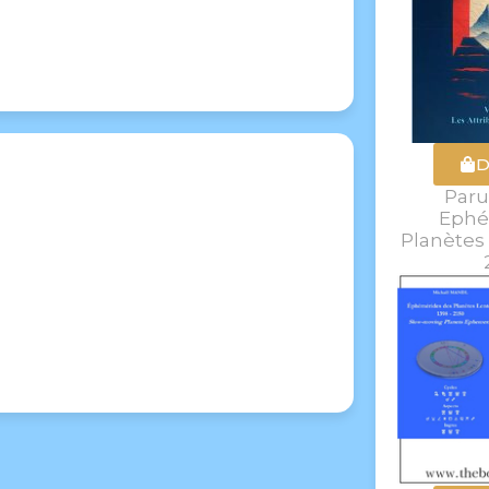
D
Paru
Ephé
Planètes 