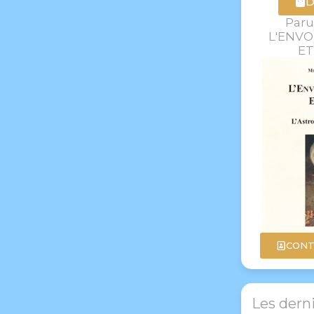
D
Paru
L'ENVO
ET
CONT
Les derni