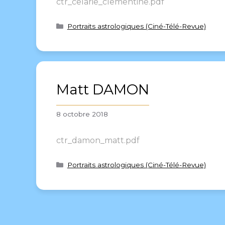
ctr_celarie_clementine.pdf
Portraits astrologiques (Ciné-Télé-Revue)
Matt DAMON
8 octobre 2018
ctr_damon_matt.pdf
Portraits astrologiques (Ciné-Télé-Revue)