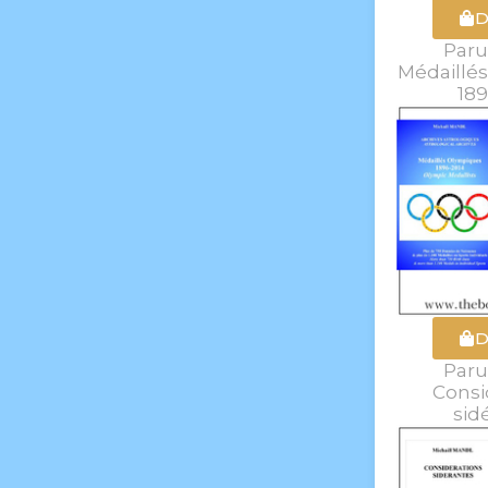
D
Paru
Médaillé
189
D
Paru
Consi
sid