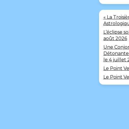
« La Trois
Astrologiqu
L’éclipse so
août 2026
Une Conjo
Détonante
le 4 juillet
Le Point Ve
Le Point V