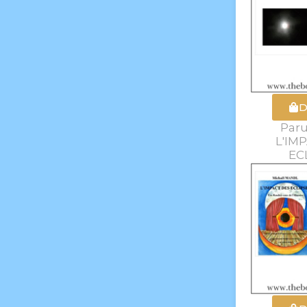
D
Paru
L'IM
EC