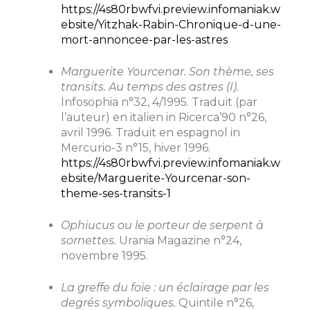
https://4s80rbwfvi.preview.infomaniak.w
ebsite/Yitzhak-Rabin-Chronique-d-une-
mort-annoncee-par-les-astres
Marguerite Yourcenar. Son thème, ses
transits. Au temps des astres (I).
Infosophia n°32, 4/1995. Traduit (par
l’auteur) en italien in Ricerca’90 n°26,
avril 1996. Traduit en espagnol in
Mercurio-3 n°15, hiver 1996.
https://4s80rbwfvi.preview.infomaniak.w
ebsite/Marguerite-Yourcenar-son-
theme-ses-transits-1
Ophiucus ou le porteur de serpent à
sornettes.
Urania Magazine n°24,
novembre 1995.
La greffe du foie : un éclairage par les
degrés symboliques.
Quintile n°26,