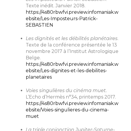
Texte inédit. Janvier 2018.
https://4s80rbwfvi.preview.infomaniak.w
ebsite/Les-Imposteurs-Patrick-
SEBASTIEN
Les dignités et les débilités planétaires
.
Texte de la conférence présentée le 13
novembre 2017 à l’Institut Astrologique
Belge.
https://4s80rbwfvi.preview.infomaniak.w
ebsite/Les-dignites-et-les-debilites-
planetaires
Voies singulières du cinéma muet.
L’Echo d’Hermès n°34, printemps 2017.
https://4s80rbwfvi.preview.infomaniak.w
ebsite/Voies-singulieres-du-cinema-
muet
La triple conjonction Jupiter-Saturne-