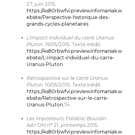
27, juin 2015.
https://4s80rbwfvi.preview.infomaniak.w
ebsite/Perspective-historique-des-
grands-cycles-planetaires
L’Impact individuel du carré Uranus-
Pluton
. 19/05/2015. Texte inédit.
https://4s80rbwfvi.preview.infomaniak.w
ebsite/L-Impact-individuel-du-carre-
Uranus-Pluton
Rétrospective sur le carré Uranus-
Pluton
. 10/05/2015. Texte inédit.
https://4s80rbwfvi.preview.infomaniak.w
ebsite/Retrospective-sur-le-carre-
Uranus-Pluton
,74
Les imposteurs: Frédéric Bourdin.
Astr’Oh! n° 21, printemps 2015.
https://4s80rbwfvi.preview.infomaniak.w