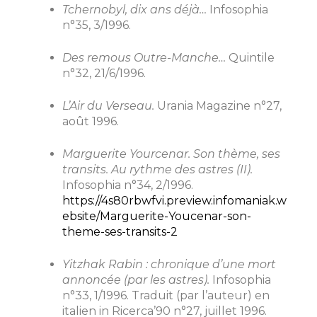
Tchernobyl, dix ans déjà…
Infosophia
n°35, 3/1996.
Des remous Outre-Manche…
Quintile
n°32, 21/6/1996.
L’Air du Verseau.
Urania Magazine n°27,
août 1996.
Marguerite Yourcenar. Son thème, ses
transits. Au rythme des astres (II).
Infosophia n°34, 2/1996.
https://4s80rbwfvi.preview.infomaniak.w
ebsite/Marguerite-Youcenar-son-
theme-ses-transits-2
Yitzhak Rabin : chronique d’une mort
annoncée (par les astres).
Infosophia
n°33, 1/1996. Traduit (par l’auteur) en
italien in Ricerca’90 n°27, juillet 1996.