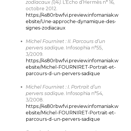
zodiacaux (1/4).
L’Echo d’Hermès n° 16,
octobre 2012.
https://4s80rbwfvi.preview.infomaniak.w
ebsite/Une-approche-dynamique-des-
signes-zodiacaux
Michel Fourniret : II. Parcours d’un
pervers sadique.
Infosophia n°55,
3/2009.
https://4s80rbwfvi.preview.infomaniak.w
ebsite/Michel-FOURNIRET-Portrait-et-
parcours-d-un-pervers-sadique
Michel Fourniret : I. Portrait d’un
pervers sadique.
Infosophia n°54,
3/2008.
https://4s80rbwfvi.preview.infomaniak.w
ebsite/Michel-FOURNIRET-Portrait-et-
parcours-d-un-pervers-sadique