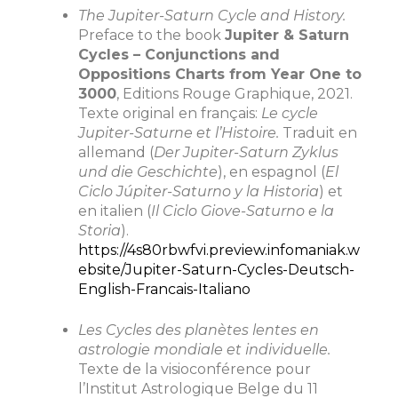
The Jupiter-Saturn Cycle and History.
Preface to the book
Jupiter & Saturn
Cycles – Conjunctions and
Oppositions Charts from Year One to
3000
, Editions Rouge Graphique, 2021.
Texte original en français:
Le cycle
Jupiter-Saturne et l’Histoire.
Traduit en
allemand (
Der Jupiter-Saturn Zyklus
und die Geschichte
), en espagnol (
El
Ciclo Júpiter-Saturno y la Historia
) et
en italien (
Il Ciclo Giove-Saturno e la
Storia
).
https://4s80rbwfvi.preview.infomaniak.w
ebsite/Jupiter-Saturn-Cycles-Deutsch-
English-Francais-Italiano
Les Cycles des planètes lentes en
astrologie mondiale et individuelle.
Texte de la visioconférence pour
l’Institut Astrologique Belge du 11