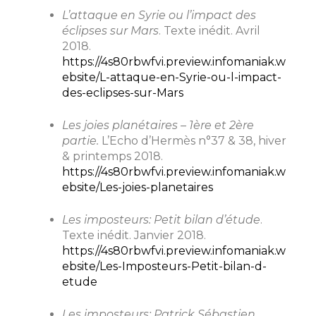
L’attaque en Syrie ou l’impact des
éclipses sur Mars
. Texte inédit. Avril
2018.
https://4s80rbwfvi.preview.infomaniak.w
ebsite/L-attaque-en-Syrie-ou-l-impact-
des-eclipses-sur-Mars
Les joies planétaires – 1ère et 2ère
partie.
L’Echo d’Hermès n°37 & 38, hiver
& printemps 2018.
https://4s80rbwfvi.preview.infomaniak.w
ebsite/Les-joies-planetaires
Les imposteurs: Petit bilan d’étude
.
Texte inédit. Janvier 2018.
https://4s80rbwfvi.preview.infomaniak.w
ebsite/Les-Imposteurs-Petit-bilan-d-
etude
Les imposteurs: Patrick Sébastien
.