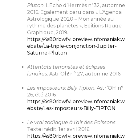
Pluton.
L’Echo d’Hermès n°32, automne
2016. Egalement paru dans « L’Agenda
Astrologique 2020 – Mon année au
rythme des planètes », Editions Rouge
Graphique, 2019.
https://4s80rbwfvi.preview.infomaniak.w
ebsite/La-triple-conjonction-Jupiter-
Saturne-Pluton
Attentats terroristes et éclipses
lunaires.
Astr’Oh! n° 27, automne 2016.
Les imposteurs: Billy Tipton.
Astr’Oh! n°
26, été 2016.
https://4s80rbwfvi.preview.infomaniak.w
ebsite/Les-Imposteurs-Billy-TIPTON
Le vrai zodiaque à l’air des Poissons
.
Texte inédit. 1er avril 2016.
https://4s80rbwfvi.preview.infomaniak.w