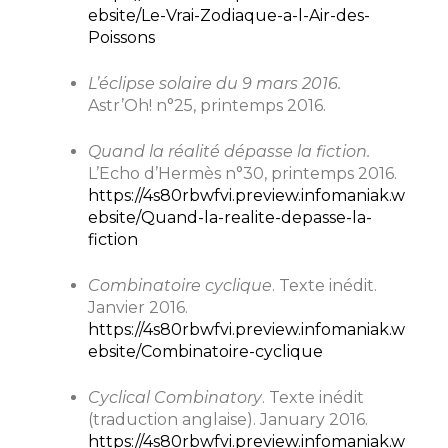
ebsite/Le-Vrai-Zodiaque-a-l-Air-des-
Poissons
L’éclipse solaire du 9 mars 2016.
Astr’Oh! n°25, printemps 2016.
Quand la réalité dépasse la fiction.
L’Echo d’Hermès n°30, printemps 2016.
https://4s80rbwfvi.preview.infomaniak.w
ebsite/Quand-la-realite-depasse-la-
fiction
Combinatoire cyclique
. Texte inédit.
Janvier 2016.
https://4s80rbwfvi.preview.infomaniak.w
ebsite/Combinatoire-cyclique
Cyclical Combinatory
. Texte inédit
(traduction anglaise). January 2016.
https://4s80rbwfvi.preview.infomaniak.w