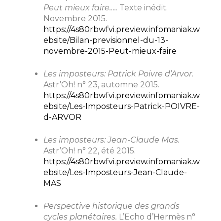
Peut mieux faire….
. Texte inédit.
Novembre 2015.
https://4s80rbwfvi.preview.infomaniak.w
ebsite/Bilan-previsionnel-du-13-
novembre-2015-Peut-mieux-faire
Les imposteurs: Patrick Poivre d’Arvor.
Astr’Oh! n° 23, automne 2015.
https://4s80rbwfvi.preview.infomaniak.w
ebsite/Les-Imposteurs-Patrick-POIVRE-
d-ARVOR
Les imposteurs: Jean-Claude Mas.
Astr’Oh! n° 22, été 2015.
https://4s80rbwfvi.preview.infomaniak.w
ebsite/Les-Imposteurs-Jean-Claude-
MAS
Perspective historique des grands
cycles planétaires.
L’Echo d’Hermès n°