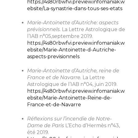
https://4s80rbwfvi.preview.infomaniak.w
ebsite/La-synastrie-dans-tous-ses-etats
Marie-Antoinette d’Autriche: aspects
prévisionnels.
La Lettre Astrologique de
l’IAB n°05,septembre 2019.
https://4s80rbwfvi.preview.infomaniak.w
ebsite/Marie-Antoinette-d-Autriche-
aspects-previsionnels
Marie-Antoinette d’Autriche, reine de
France et de Navarre.
La Lettre
Astrologique de l’IAB n°04, juin 2019.
https://4s80rbwfvi.preview.infomaniak.w
ebsite/Marie-Antoinette-Reine-de-
France-et-de-Navarre
Réflexions sur l’incendie de Notre-
Dame de Paris
L’Echo d’Hermès n°43,
été 2019.