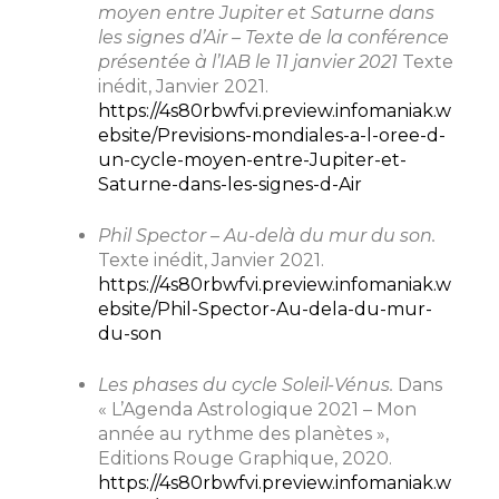
moyen entre Jupiter et Saturne dans
les signes d’Air – Texte de la conférence
présentée à l’IAB le 11 janvier 2021
Texte
inédit, Janvier 2021.
https://4s80rbwfvi.preview.infomaniak.w
ebsite/Previsions-mondiales-a-l-oree-d-
un-cycle-moyen-entre-Jupiter-et-
Saturne-dans-les-signes-d-Air
Phil Spector – Au-delà du mur du son.
Texte inédit, Janvier 2021.
https://4s80rbwfvi.preview.infomaniak.w
ebsite/Phil-Spector-Au-dela-du-mur-
du-son
Les phases du cycle Soleil-Vénus.
Dans
« L’Agenda Astrologique 2021 – Mon
année au rythme des planètes »,
Editions Rouge Graphique, 2020.
https://4s80rbwfvi.preview.infomaniak.w