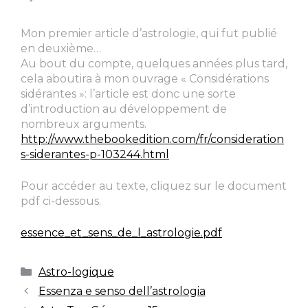
Mon premier article d’astrologie, qui fut publié
en deuxième…
Au bout du compte, quelques années plus tard,
cela aboutira à mon ouvrage « Considérations
sidérantes »: l’article est donc une sorte
d’introduction au développement de
nombreux arguments.
http://www.thebookedition.com/fr/consideration
s-siderantes-p-103244.html
Pour accéder au texte, cliquez sur le document
pdf ci-dessous.
essence_et_sens_de_l_astrologie.pdf
Astro-logique
Essenza e senso dell’astrologia