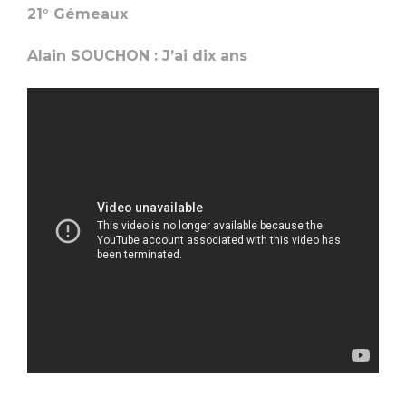
21° Gémeaux
Alain SOUCHON : J’ai dix ans